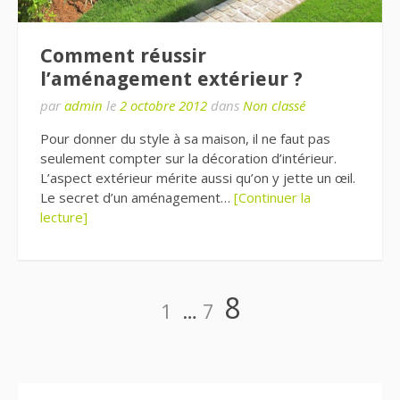
Comment réussir
l’aménagement extérieur ?
par
admin
le
2 octobre 2012
dans
Non classé
Pour donner du style à sa maison, il ne faut pas
seulement compter sur la décoration d’intérieur.
L’aspect extérieur mérite aussi qu’on y jette un œil.
Le secret d’un aménagement…
[Continuer la
lecture]
Navigation
Page
Page
Page
8
1
…
7
des
articles