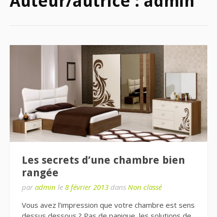
Auteur/autrice :
admin
Les secrets d’une chambre bien
rangée
par
admin
le
8 février 2013
dans
Non classé
Vous avez l’impression que votre chambre est sens
dessus dessous ? Pas de panique, les solutions de